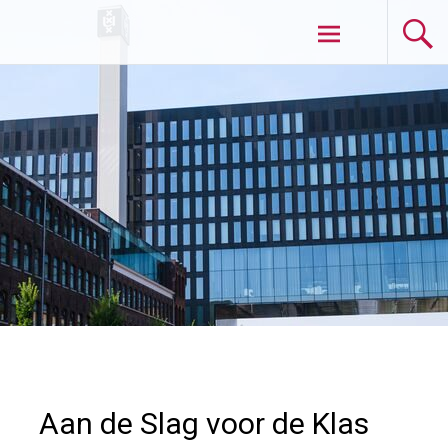
Skip
Interfacultaire Lerarenopleidingen (ILO)
to
content
Aan de Slag voor de Klas